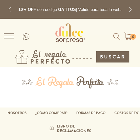
10% OFF
con código
GATITOS
| Válido para toda la web
.
Previous
Next
0
BUSCAR
El Regalo
Perfecto
NOSOTROS
¿CÓMO COMPRAR?
FORMAS DE PAGO
COSTOS DE EN
LIBRO DE
RECLAMACIONES