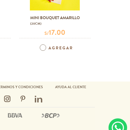
MINI BOUQUET AMARILLO
MINI BO
(20CM)
(20CM)
17.00
S/
S/
AGREGAR
ÉRMINOS Y CONDICIONES
AYUDA AL CLIENTE