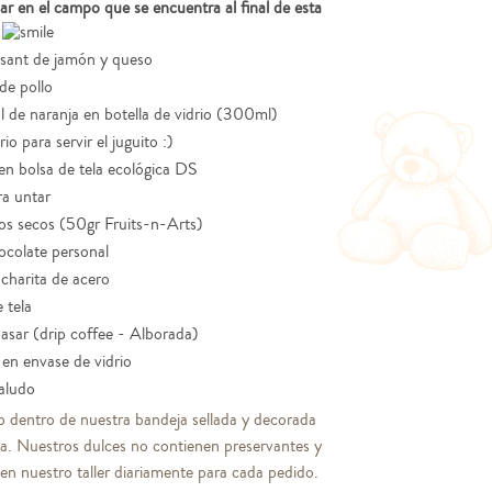
zar en el campo que se encuentra al final de esta
ssant de jamón y queso
de pollo
l de naranja en botella de vidrio (300ml)
io para servir el juguito :)
en bolsa de tela ecológica DS
a untar
os secos (50gr Fruits-n-Arts)
ocolate personal
charita de acero
e tela
asar (drip coffee - Alborada)
en envase de vidrio
saludo
o dentro de nuestra bandeja sellada y decorada
la. Nuestros dulces no contienen preservantes y
n nuestro taller diariamente para cada pedido.