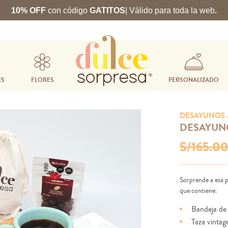
10% OFF
con código
GATITOS
| Válido para toda la web
.
ES
FLORES
PERSONALIZADO
DESAYUNOS
DESAYUN
S/165.0
Sorprende a esa p
que contiene:
Bandeja de
Taza vintage