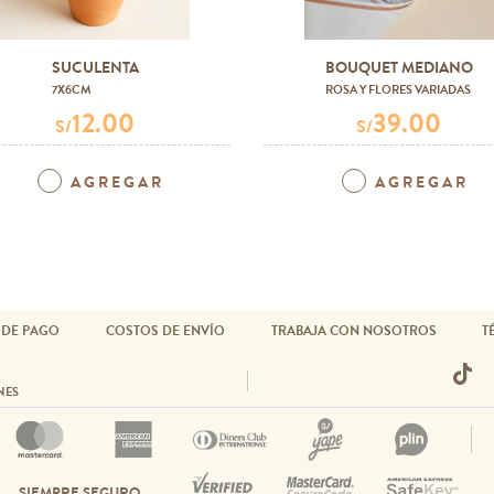
SUCULENTA
BOUQUET MEDIANO
7X6CM
ROSA Y FLORES VARIADAS
12.00
39.00
S/
S/
AGREGAR
AGREGAR
 DE PAGO
COSTOS DE ENVÍO
TRABAJA CON NOSOTROS
T
NES
SIEMPRE SEGURO