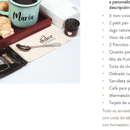
a personali
descripción
3 mini croi
2 petit pan 
Jugo natura
Vaso de vidr
2 Pancitos 
Quesito par
Mix de frut
Torta de ch
Delicada cu
Servilleta d
Café para p
Mermelada 
Tarjeta de 
Todo es enviad
con cinta de te
son horneados e