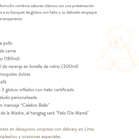
domicilio combina sabores clásicos con una presentación
s a su bouquet de globos con helio y su delicado empaque
 transparente.
e pollo
de carne
go (180ml)
l de naranja en botella de vidrio (300ml)
rosquitas dulces
café
3 globos inflados con helio certificado
saludo personalizada
n mensaje “Celebra Bella”
a de la Madre, el hangtag será "Feliz Día Mamá"
istas en desayunos sorpresa con delivery en Lima,
mpleaños y ocasiones especiales.