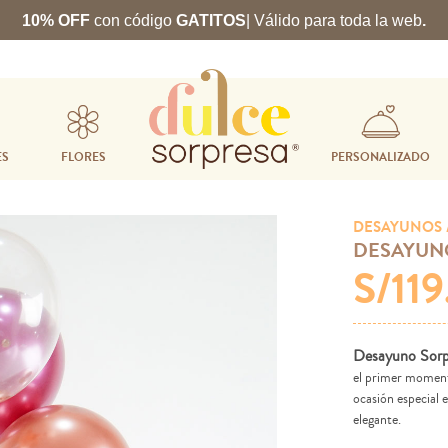
10% OFF
con código
GATITOS
| Válido para toda la web
.
ES
FLORES
PERSONALIZADO
DESAYUNOS
DESAYUN
S/11
Desayuno Sorp
el primer momento
ocasión especial 
elegante.