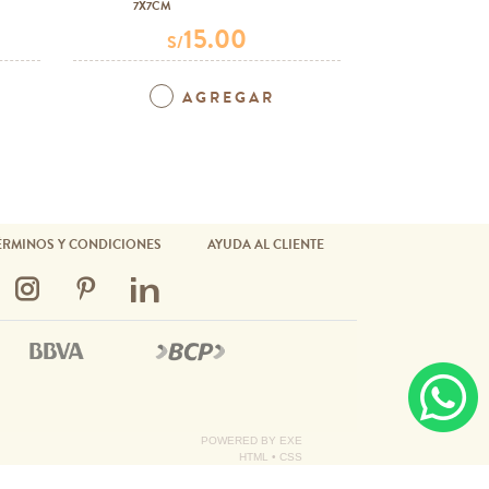
7X7CM
4 UNID.
15.00
S/
S
AGREGAR
ÉRMINOS Y CONDICIONES
AYUDA AL CLIENTE
POWERED BY
EXE
HTML
•
CSS