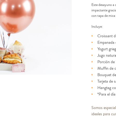
Este desayuno a 
impactante gracia
con tapa de mica
Incluye:
Croissant d
Empanada 
Yogurt grie
Jugo natura
Porción de 
Muffin de 
Bouquet de 
Tarjeta de 
Hangtag co
*Para el dí
Somos especial
ideales para cu