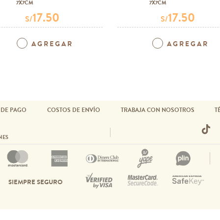
7X7CM
7X7CM
17.50
17.50
S/
S/
AGREGAR
AGREGAR
 DE PAGO
COSTOS DE ENVÍO
TRABAJA CON NOSOTROS
T
NES
SIEMPRE SEGURO