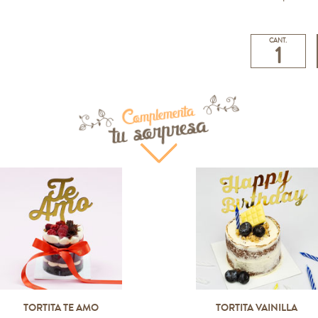
CANT.
Complementa
tu sorpresa
TORTITA TE AMO
TORTITA VAINILLA