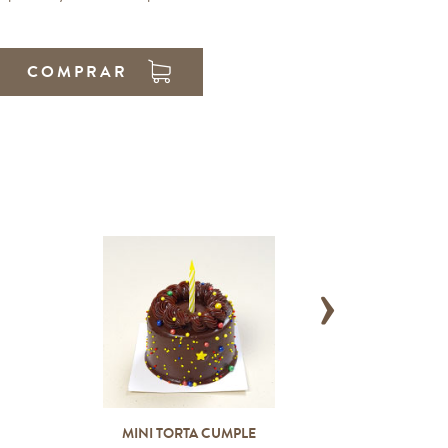
COMPRAR
›
MINI TORTA CUMPLE
ROSQU