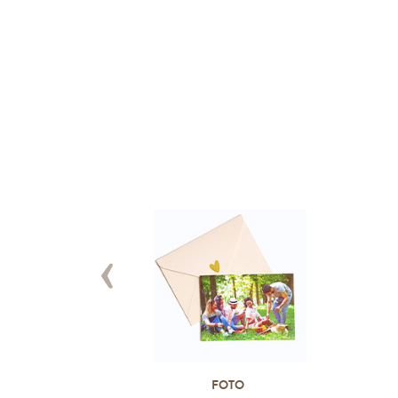
‹
FOTO