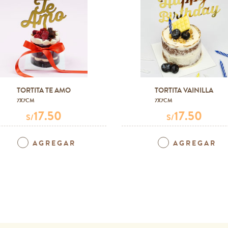
TORTITA TE AMO
TORTITA VAINILLA
7X7CM
7X7CM
17.50
17.50
S/
S/
AGREGAR
AGREGAR