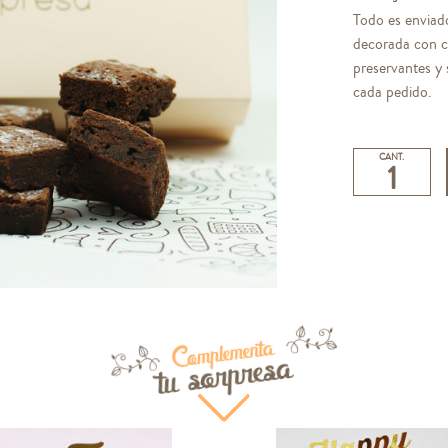
Todo es enviad
decorada con c
preservantes y 
cada pedido.
CANT.
Complementa
tu sorpresa