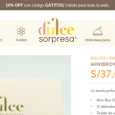
10% OFF
con código
GATITOS
| Válido para toda la web
.
ES
FLORES
PERSONALIZADO
/ DU
DULCES
MINIBRO
S/37
Un detalle perfec
Mini Box D
12 delicado
Tarjeta de 