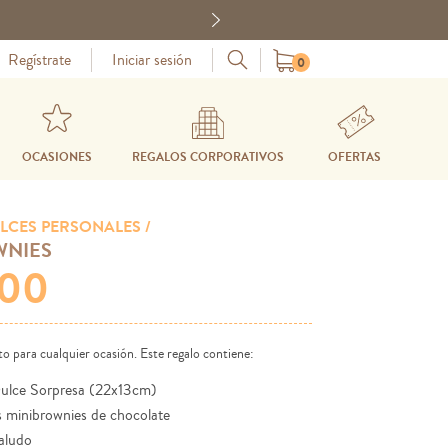
Next
Regístrate
Iniciar sesión
0
OCASIONES
REGALOS CORPORATIVOS
OFERTAS
LCES PERSONALES /
WNIES
.00
to para cualquier ocasión. Este regalo contiene:
ulce Sorpresa (22x13cm)
s minibrownies de chocolate
saludo