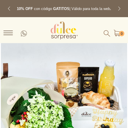
10% OFF
con código
GATITOS
| Válido para toda la web
.
Previous
Next
0