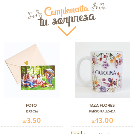
Complementa
tu sorpresa
FOTO
TAZA FLORES
12X9CM
PERSONALIZADA
3.50
13.00
S/
S/