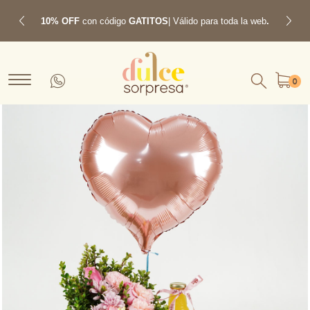
10% OFF
con código
GATITOS
| Válido para toda la web
.
Previous
Next
0