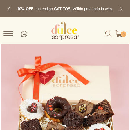
10% OFF
con código
GATITOS
| Válido para toda la web
.
Previous
Next
0