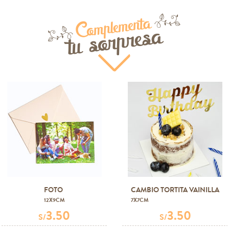
Complementa
tu sorpresa
FOTO
CAMBIO TORTITA VAINILLA
12X9CM
7X7CM
3.50
3.50
S/
S/