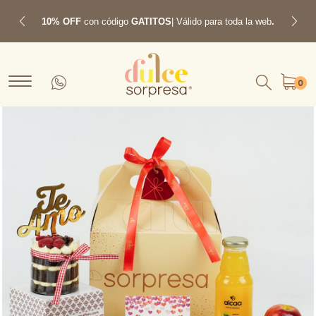
10% OFF
con código
GATITOS
| Válido para toda la web
.
Previous
Next
0