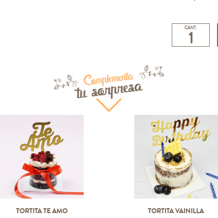
CANT.
Complementa
tu sorpresa
TORTITA TE AMO
TORTITA VAINILLA