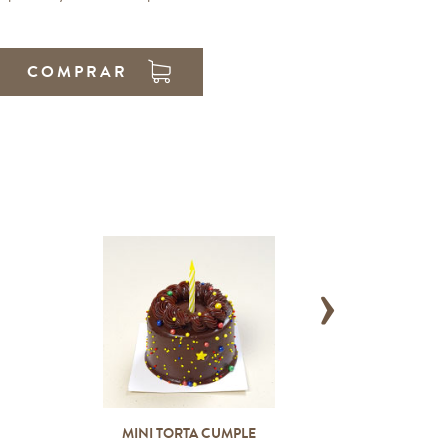
COMPRAR
›
MINI TORTA CUMPLE
ROSQU