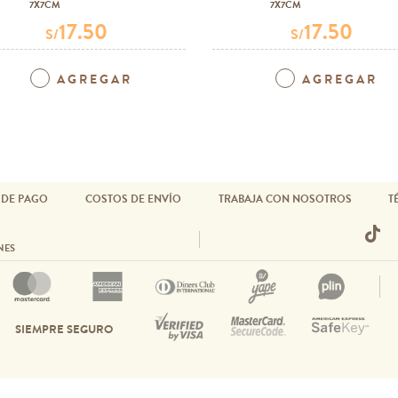
7X7CM
7X7CM
17.50
17.50
S/
S/
AGREGAR
AGREGAR
 DE PAGO
COSTOS DE ENVÍO
TRABAJA CON NOSOTROS
T
NES
SIEMPRE SEGURO