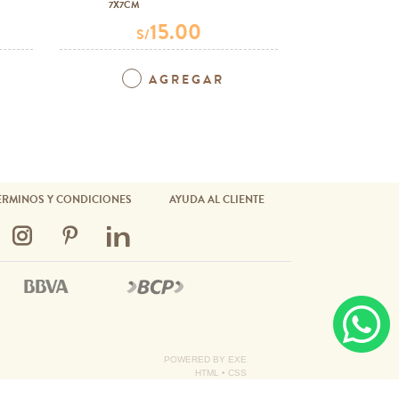
7X7CM
4 UNID.
15.00
S/
S
AGREGAR
ÉRMINOS Y CONDICIONES
AYUDA AL CLIENTE
POWERED BY
EXE
HTML
•
CSS