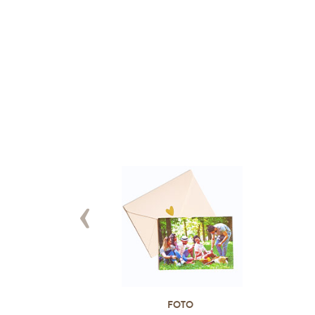
‹
FOTO