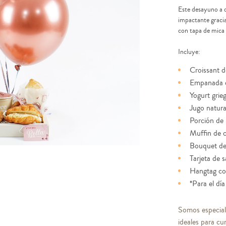
Este desayuno a 
impactante gracia
con tapa de mica
Incluye:
Croissant d
Empanada 
Yogurt grie
Jugo natura
Porción de 
Muffin de 
Bouquet de 
Tarjeta de 
Hangtag co
*Para el dí
Somos especial
ideales para cu