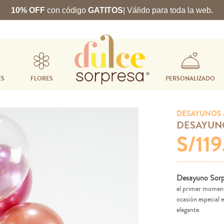
10% OFF
con código
GATITOS
| Válido para toda la web
.
ES
FLORES
PERSONALIZADO
DESAYUNOS
DESAYUN
S/11
Desayuno Sorp
el primer momento
ocasión especial 
elegante.