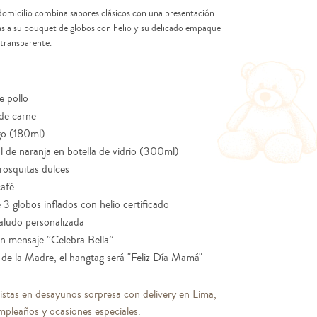
domicilio combina sabores clásicos con una presentación
s a su bouquet de globos con helio y su delicado empaque
 transparente.
e pollo
de carne
go (180ml)
l de naranja en botella de vidrio (300ml)
rosquitas dulces
café
3 globos inflados con helio certificado
saludo personalizada
n mensaje “Celebra Bella”
a de la Madre, el hangtag será "Feliz Día Mamá"
istas en desayunos sorpresa con delivery en Lima,
mpleaños y ocasiones especiales.