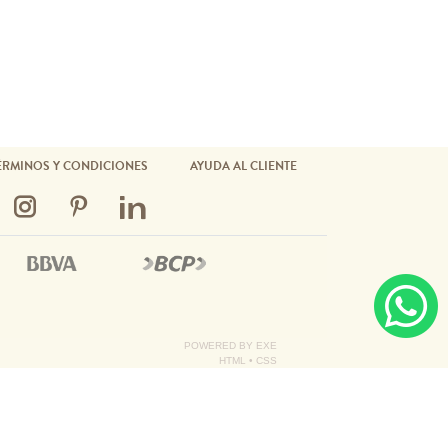
ÉRMINOS Y CONDICIONES
AYUDA AL CLIENTE
POWERED BY
EXE
HTML
•
CSS