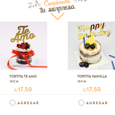
Complementa
tu sorpresa
TORTITA TE AMO
TORTITA VAINILLA
7X7CM
7X7CM
17.50
17.50
S/
S/
AGREGAR
AGREGAR