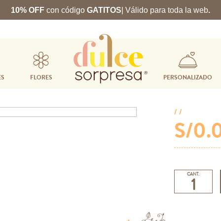
10% OFF
con código
GATITOS
| Válido para toda la web
.
ES
FLORES
PERSONALIZADO
/ /
S/0.
CANT.