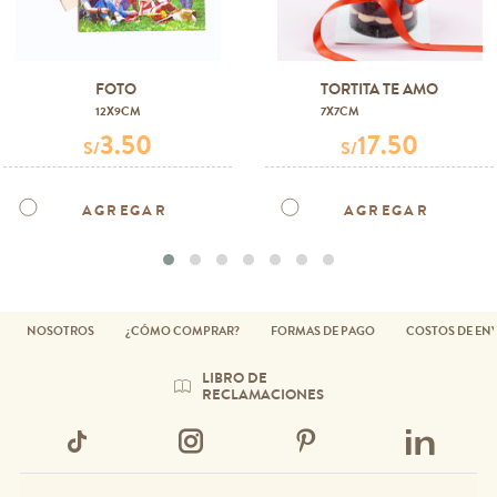
FOTO
TORTITA TE AMO
12X9CM
7X7CM
3.50
17.50
S/
S/
AGREGAR
AGREGAR
NOSOTROS
¿CÓMO COMPRAR?
FORMAS DE PAGO
COSTOS DE EN
LIBRO DE
RECLAMACIONES