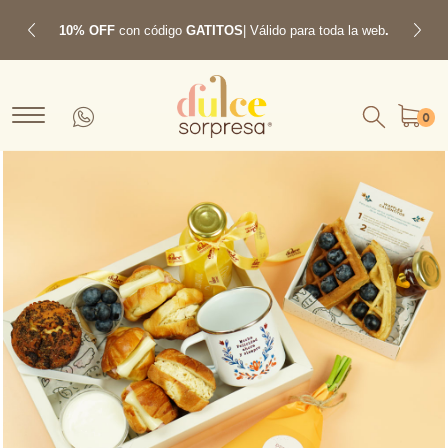
10% OFF
con código
GATITOS
| Válido para toda la web
.
Previous
Next
0