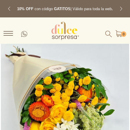
10% OFF
con código
GATITOS
| Válido para toda la web
.
Previous
Next
0