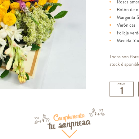
Rosas amari
Botón de o
Margarita 
Verónicas
Follaje verd
Medida 55
Todas son flore
stock disponibl
CANT.
Complementa
tu sorpresa