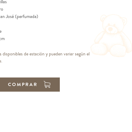
llas
ro
San José (perfumada)
e
cm
s disponibles de estación y pueden variar según el
e.
COMPRAR