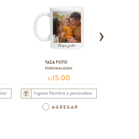
›
TAZA FOTO
GLOBO
PERSONALIZADA
CON HELI
15.00
S/
S/
AGREGAR