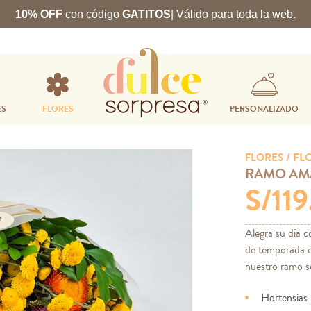
10% OFF
con código
GATITOS
| Válido para toda la web
.
ES
FLORES
PERSONALIZADO
/ FL
FLORES
RAMO AM
S/11
Alegra su día c
de temporada en
nuestro ramo s
Hortensias