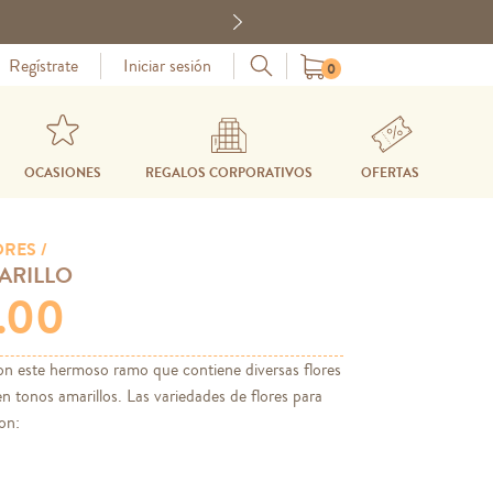
Next
Regístrate
Iniciar sesión
0
OCASIONES
REGALOS CORPORATIVOS
OFERTAS
ORES /
ARILLO
9.00
on este hermoso ramo que contiene diversas flores
 tonos amarillos. Las variedades de flores para
on: