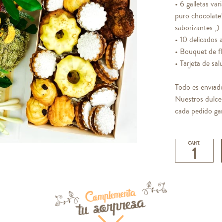
• 6 galletas va
puro chocolate!
saborizantes ;)
• 10 delicados 
• Bouquet de fl
• Tarjeta de sa
Todo es enviad
Nuestros dulce
cada pedido gar
CANT.
Complementa
tu sorpresa