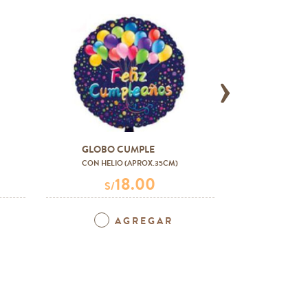
›
GLOBO CUMPLE
GLOBO
CON HELIO (APROX.35CM)
(APROX.
18.00
S/
S/
AGREGAR