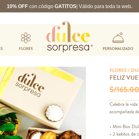
10% OFF
con código
GATITOS
| Válido para toda la web
.
ES
FLORES
PERSONALIZADO
/ DU
FLORES
FELIZ VUE
S/165.0
Celebra la vida
acompañada de 
• Mini Box Dul
• 2 kekitos de 