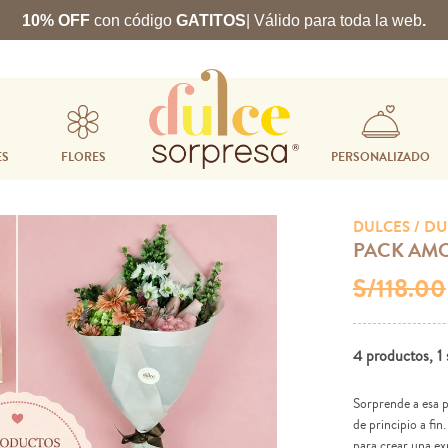
10% OFF
con código
GATITOS
| Válido para toda la web
.
ES
FLORES
PERSONALIZADO
/ DU
DULCES
PACK AM
S/118.00
4 productos, 1 
Sorprende a esa 
de principio a fi
para crear una ex