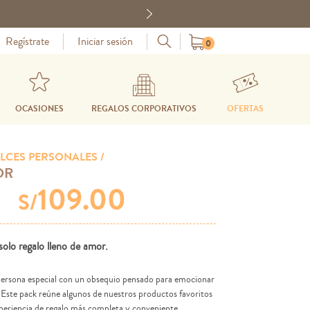
Next
Regístrate
Iniciar sesión
0
OCASIONES
REGALOS CORPORATIVOS
OFERTAS
LCES PERSONALES /
OR
109.00
S/
solo regalo lleno de amor.
persona especial con un obsequio pensado para emocionar
n. Este pack reúne algunos de nuestros productos favoritos
periencia de regalo más completa y conveniente.