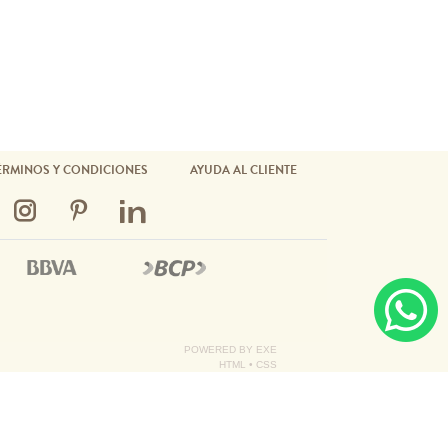
ÉRMINOS Y CONDICIONES
AYUDA AL CLIENTE
POWERED BY
EXE
HTML
•
CSS