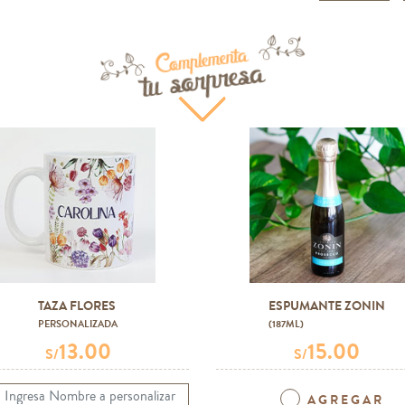
Complementa
tu sorpresa
TAZA FLORES
ESPUMANTE ZONIN
PERSONALIZADA
(187ML)
13.00
15.00
S/
S/
AGREGAR