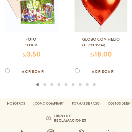
FOTO
GLOBO CON HELIO
12X9CM
(APROX.35CM)
3.50
18.00
S/
S/
AGREGAR
AGREGAR
NOSOTROS
¿CÓMO COMPRAR?
FORMAS DE PAGO
COSTOS DE EN
LIBRO DE
RECLAMACIONES