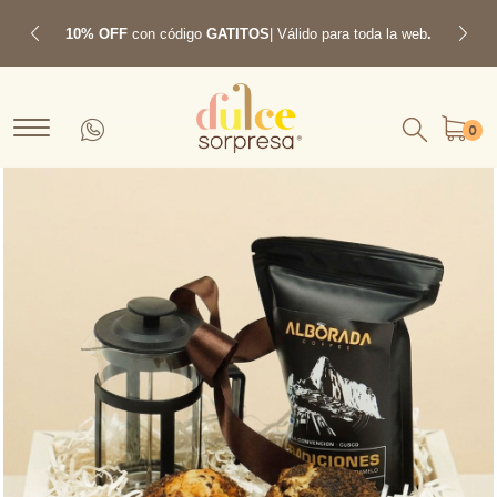
10% OFF
con código
GATITOS
| Válido para toda la web
.
Previous
Next
0