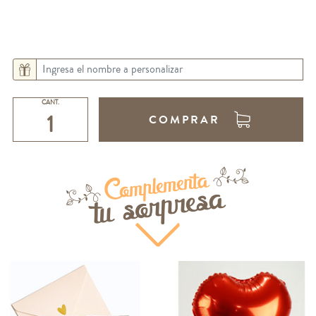
CANT.
COMPRAR
Complementa
tu sorpresa